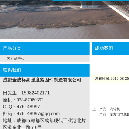
产品分类
成功案例
产品中心
联系我们
发布时间: 2019-08-25
成都金成标高强度紧固件制造有限公司
田先生：15982402171
座机
：028-87980392
Q Q：476148997
上一产品
：
汽轮机
邮箱：476148997@qq.com
下一产品
：
东方电气集
地址：
成都市郫都区成都现代工业港北片
区港东北二路610号