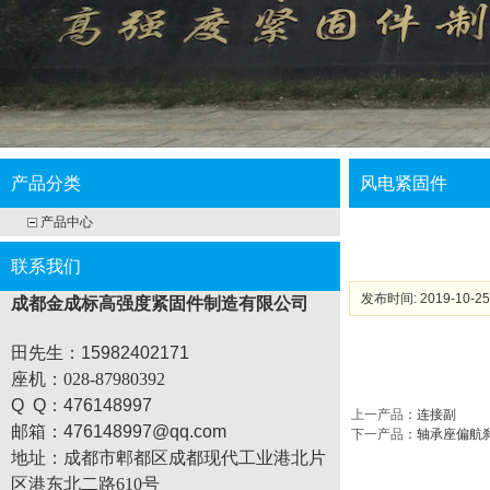
产品分类
风电紧固件
产品中心
联系我们
发布时间: 2019-10-25
成都金成标高强度紧固件制造有限公司
田先生：15982402171
座机
：028-87980392
Q Q：476148997
上一产品
：
连接副
邮箱：476148997@qq.com
下一产品
：
轴承座偏航
地址：
成都市郫都区成都现代工业港北片
区港东北二路610号