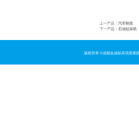
上一产品
：
汽车制造
下一产品
：
石油钻采机
版权所有 ©成都金成标高强度紧固