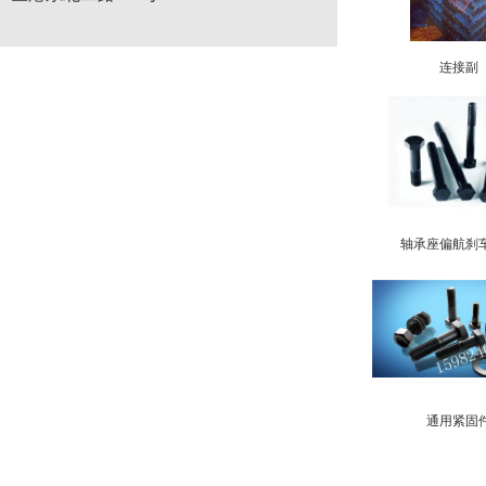
连接副
轴承座偏航刹
通用紧固