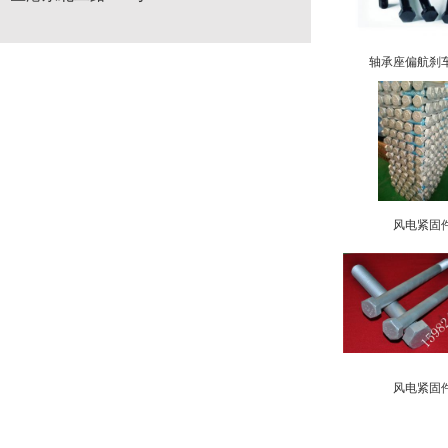
轴承座偏航刹
风电紧固
风电紧固