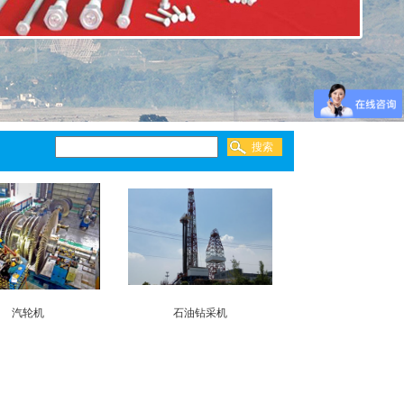
汽轮机
石油钻采机