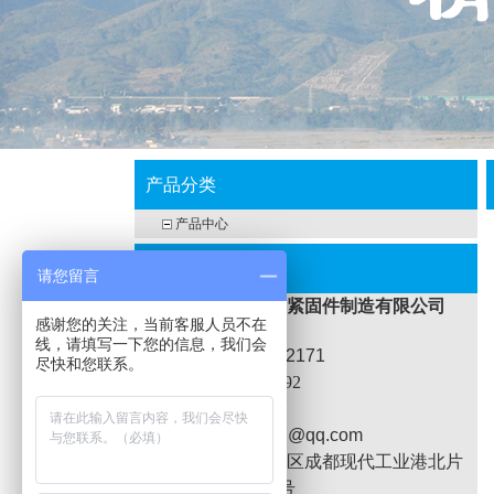
产品分类
产品中心
联系我们
请您留言
成都金成标高强度紧固件制造有限公司
感谢您的关注，当前客服人员不在
线，请填写一下您的信息，我们会
田先生：15982402171
尽快和您联系。
座机
：028-87980392
Q Q：476148997
邮箱：476148997@qq.com
地址：
成都市郫都区成都现代工业港北片
区港东北二路610号