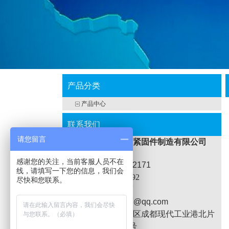
产品分类
产品中心
联系我们
请您留言
成都金成标高强度紧固件制造有限公司
感谢您的关注，当前客服人员不在
田先生：15982402171
线，请填写一下您的信息，我们会
座机
：028-87980392
尽快和您联系。
Q Q：476148997
邮箱：476148997@qq.com
地址：
成都市郫都区成都现代工业港北片
区港东北二路610号