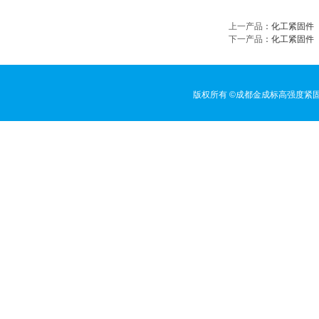
上一产品
：
化工紧固件
下一产品
：
化工紧固件
版权所有 ©成都金成标高强度紧固