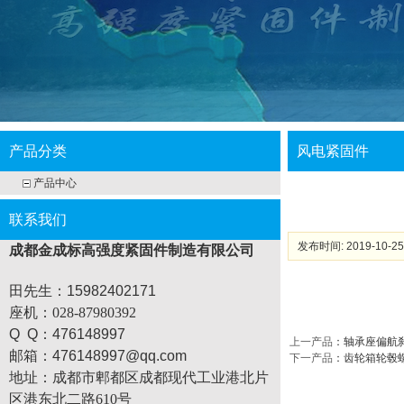
产品分类
风电紧固件
产品中心
联系我们
发布时间: 2019-10-25
成都金成标高强度紧固件制造有限公司
田先生：15982402171
座机
：028-87980392
Q Q：476148997
上一产品
：
轴承座偏航
邮箱：476148997@qq.com
下一产品
：
齿轮箱轮毂
地址：
成都市郫都区成都现代工业港北片
区港东北二路610号