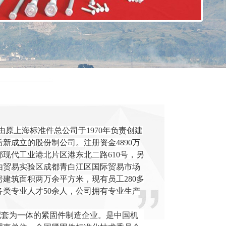
由原上海标准件总公司于
1970
年负责创建
后新成立的股份制公司。
注册资金
4890万
都现代工业港北片区港东北二路
610号，
另
由贸易实验区成都青白江区国际贸易市场
房建筑面积两万
余平方米，
现有员工
280多
各类专业人才50余人，公司拥有专业生产
配套为一体的紧固件制造企业。
是中国机