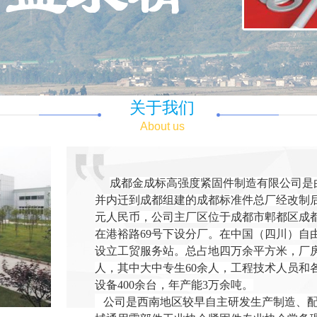
关于我们
About us
成都金成标高强度紧固件制造有限公司
是
并内迁到成都组建的成都标准件总厂经改制
元人民币，公司
主厂区
位于成都市郫都区成
在港裕路
69
号下设分厂。在中国（四川）自
设立工贸服务站。总
占地四万余平方米，厂
人，其中大中专生60余人，工程技术人员和
设备400余台，年产能3万余吨。
公司是西南地区
较早自主研发生产制造、