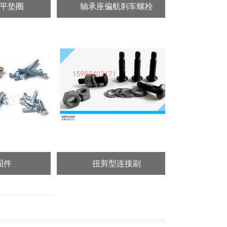
轴承座偏航刹车螺栓
塔筒螺栓塔机
扭剪型连接副
风电紧固件